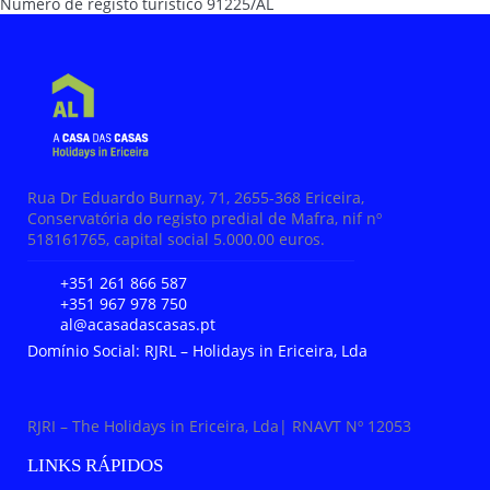
Número de registo turístico
91225/AL
Rua Dr Eduardo Burnay, 71, 2655-368 Ericeira,
Conservatória do registo predial de Mafra, nif nº
518161765, capital social 5.000.00 euros.
+351 261 866 587
+351 967 978 750
al@acasadascasas.pt
Domínio Social: RJRL – Holidays in Ericeira, Lda
RJRI – The Holidays in Ericeira, Lda| RNAVT Nº 12053
LINKS RÁPIDOS