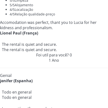
5
/5
Limpeza
5
/5
Alojamento
4
/5
Localização
4
/5
Relação qualidade-preço
Accomodation was perfect, thant you to Lucia for her
kidness and professionalism.
Lionel Paul (França)
The rental is quiet and secure.
The rental is quiet and secure.
Foi util para você?
0
1 Ano
Genial
jenifer (Espanha)
Todo en general
Todo en general